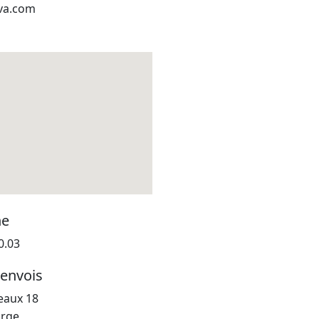
va.com
ne
0.03
envois
eaux 18
orge